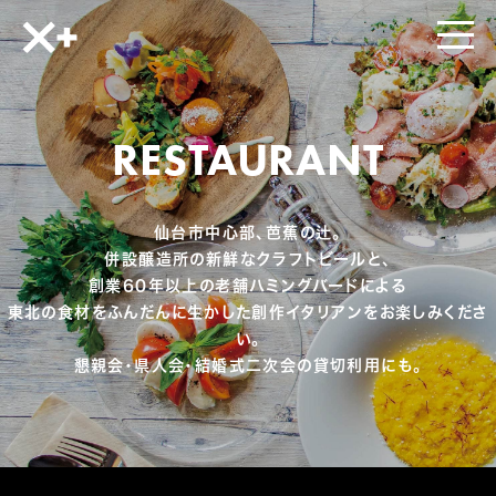
RESTAURANT
仙台市中心部、芭蕉の辻。
併設醸造所の新鮮なクラフトビールと、
創業60年以上の老舗ハミングバードによる
東北の食材をふんだんに生かした創作イタリアンをお楽しみくださ
い。
懇親会・県人会・結婚式二次会の貸切利用にも。