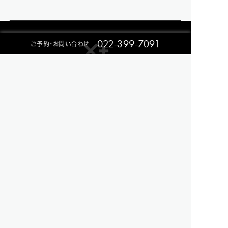
022-399-7091
ご予約・お問い合わせ
NEWS
RESTAURANT
EVENT
CONTACT
ACCESS
Privacy Policy