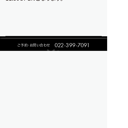
022-399-7091
ご予約・お問い合わせ
NEWS
RESTAURANT
EVENT
CONTACT
ACCESS
Privacy Policy