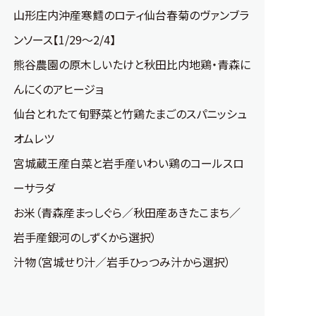
山形庄内沖産寒鱈のロティ仙台春菊のヴァンブラ
ンソース【1/29～2/4】
熊谷農園の原木しいたけと秋田比内地鶏・青森に
んにくのアヒージョ
仙台とれたて旬野菜と竹鶏たまごのスパニッシュ
オムレツ
宮城蔵王産白菜と岩手産いわい鶏のコールスロ
ーサラダ
お米（青森産まっしぐら／秋田産あきたこまち／
岩手産銀河のしずくから選択）
汁物（宮城せり汁／岩手ひっつみ汁から選択）