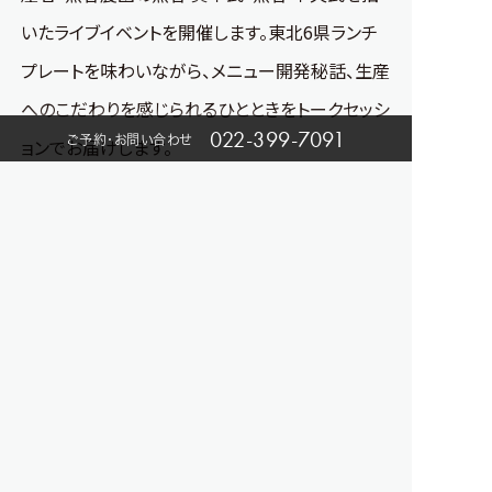
いたライブイベントを開催します。東北6県ランチ
プレートを味わいながら、メニュー開発秘話、生産
へのこだわりを感じられるひとときをトークセッシ
022-399-7091
ご予約・お問い合わせ
ョンでお届けします。
日時： 2022年1月29日(土) 12:30～13:30 （予定）
出演： 熊谷農園 熊谷 貴幸（くまがい たかゆ
き）氏・熊谷 幸夫（くまがい ゆきお）氏、澤田 て
い子 氏
内容：東北6県プレートの解説・熊谷農園の紹介・
生産物へのこだわり等を語るトークセッション、 産
地風景の放映 など