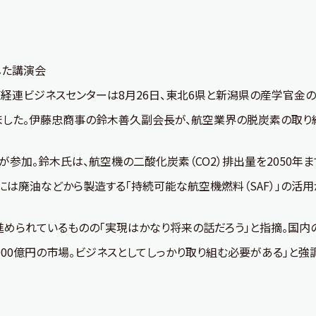
した講演会
経連ビジネスセンターは8月26日、東北6県と新潟県の産学官金
ました。伊藤忠商事の鈴木善久副会長が、航空業界の脱炭素の取り
が参加。鈴木氏は、航空機の二酸化炭素（CO2）排出量を2050年ま
は廃油などから製造する「持続可能な航空機燃料（SAF）」の活
られているものの「実現はかなり将来の話だろう」と指摘。国内のSA
2000億円の市場。ビジネスとしてしっかり取り組む必要がある」と強