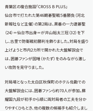
青葉区の複合施設「CROSS B PLUS」
仙台市で打たれた第46期碁聖戦５番勝負（河北
新報社など主催）の第2局は、黒番の一力遼碁聖
（24）＝仙台市出身＝が井山裕太三冠（32）を下
し、古里で防衛戦初勝利を飾りました。対局を盛り
上げようと市内2カ所で開かれた大盤解説会で
は、囲碁ファンが固唾（かたず）をのみながら激し
い攻防を見守りました。
対局場となった太白区秋保町のホテル佐勘での
大盤解説会には、囲碁ファンら約70人が参加。蘇
耀国九段が初手から順に両対局者の工夫を分か
りやすくひもとき、他の複数の候補手も紹介しまし